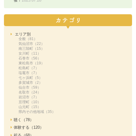
催！
2023.07.28
エリア別
全般（81）
気仙沼市（22）
南三陸町（15）
女川町（11）
石巻市（56）
東松島市（19）
松島町（7）
塩竈市（7）
七ヶ浜町（5）
多賀城市（2）
仙台市（59）
名取市（24）
岩沼市（7）
亘理町（10）
山元町（15）
県内その他地域（35）
聴く（78）
体験する（120）
祈る（68）