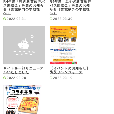
R4年度「県内教育旅行バ
R4年度「みやぎ教育旅行
ス助成金」募集のお知ら
バス助成金」募集のお知
せ（宮城県内の学校様
らせ（宮城県外の学校様
へ）
へ）
2022.03.31
2022.03.30
サイトを一部リニューア
【イベントのお知らせ】
ルいたしました
防災リベンジャーズ
2022.03.28
2022.03.10