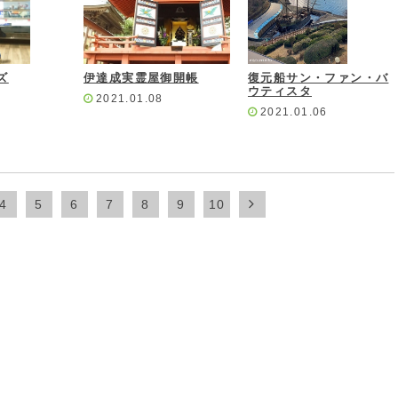
ズ
伊達成実霊屋御開帳
復元船サン・ファン・バ
ウティスタ
2021.01.08
2021.01.06
4
5
6
7
8
9
10