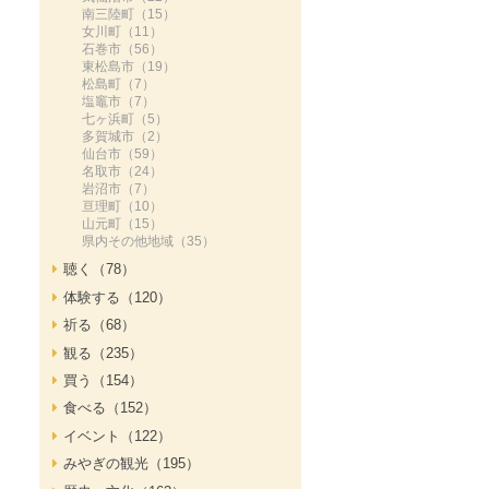
南三陸町（15）
女川町（11）
石巻市（56）
東松島市（19）
松島町（7）
塩竈市（7）
七ヶ浜町（5）
多賀城市（2）
仙台市（59）
名取市（24）
岩沼市（7）
亘理町（10）
山元町（15）
県内その他地域（35）
聴く（78）
体験する（120）
祈る（68）
観る（235）
買う（154）
食べる（152）
イベント（122）
みやぎの観光（195）