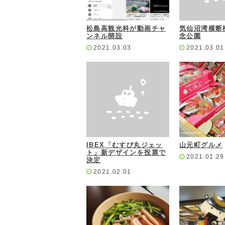
松島高観光科が動画チャ
気仙沼湾横断
ンネル開設
念公園
2021.03.03
2021.03.01
IBEX「むすび丸ジェッ
山元町グルメ
ト」新デザインを投票で
2021.01.29
決定
2021.02.01