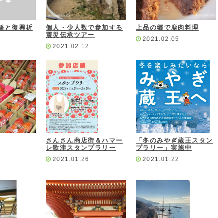
橋と復興祈
個人・少人数で参加する
上品の郷で鹿肉料理
震災伝承ツアー
2021.02.05
2021.02.12
さんさん商店街＆ハマー
「冬のみやぎ蔵王スタン
レ歌津スタンプラリー
プラリー」実施中
2021.01.26
2021.01.22