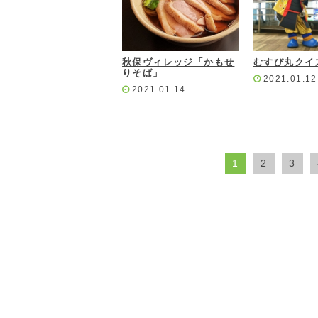
秋保ヴィレッジ「かもせ
むすび丸クイ
りそば」
2021.01.12
2021.01.14
1
2
3