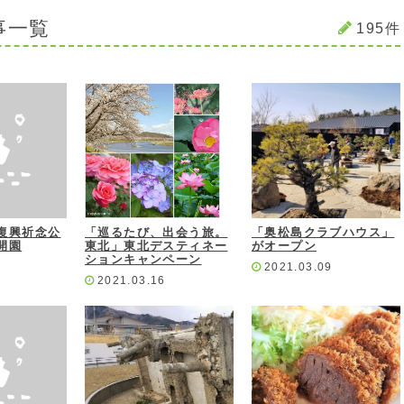
事一覧
195件
復興祈念公
「巡るたび、出会う旅。
「奥松島クラブハウス」
開園
東北」東北デスティネー
がオープン
ションキャンペーン
2021.03.09
2021.03.16