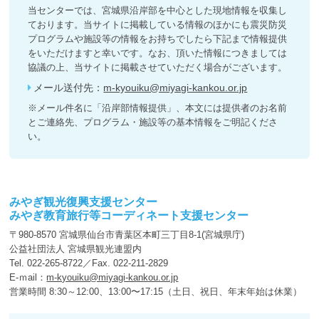
当センターでは、宮城県沿岸部を中心とした現地情報を収集し
ております。当サイトに掲載している情報のほかにも震災防災
プログラムや施設等の情報をお持ちでしたら下記まで情報提供
をいただけますと幸いです。なお、頂いた情報につきましては
協議の上、当サイトに掲載させていただく場合がございます。
メール送付先：
m-kyouiku@miyagi-kankou.or.jp
※メール件名に「沿岸部情報提供」、本文には提供者のお名前
とご連絡先、プログラム・施設等の基本情報をご明記くださ
い。
みやぎ観光復興支援センター
みやぎ教育旅行等コーディネート支援センター
〒980-8570 宮城県仙台市青葉区本町三丁目8-1(宮城県庁)
公益社団法人 宮城県観光連盟内
Tel. 022-265-8722／Fax. 022-211-2829
E-ｍail：
m-kyouiku@miyagi-kankou.or.jp
営業時間 8:30～12:00、13:00〜17:15（土日、祝日、年末年始は休業）