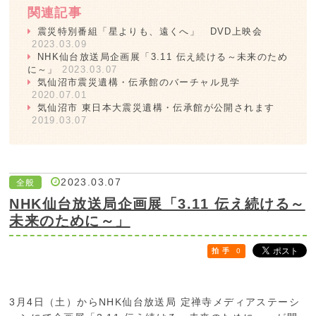
関連記事
震災特別番組「星よりも、遠くへ」 DVD上映会
2023.03.09
NHK仙台放送局企画展「3.11 伝え続ける～未来のため
に～」
2023.03.07
気仙沼市震災遺構・伝承館のバーチャル見学
2020.07.01
気仙沼市 東日本大震災遺構・伝承館が公開されます
2019.03.07
2023.03.07
全般
NHK仙台放送局企画展「3.11 伝え続ける～
未来のために～」
拍 手
0
3月4日（土）からNHK仙台放送局 定禅寺メディアステーシ