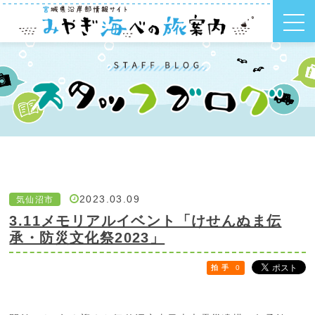
2023.03.09
気仙沼市
3.11メモリアルイベント「けせんぬま伝
承・防災文化祭2023」
拍 手
0