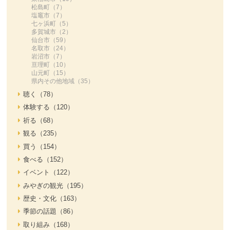
松島町（7）
塩竈市（7）
七ヶ浜町（5）
多賀城市（2）
仙台市（59）
名取市（24）
岩沼市（7）
亘理町（10）
山元町（15）
県内その他地域（35）
聴く（78）
体験する（120）
祈る（68）
観る（235）
買う（154）
食べる（152）
イベント（122）
みやぎの観光（195）
歴史・文化（163）
季節の話題（86）
取り組み（168）