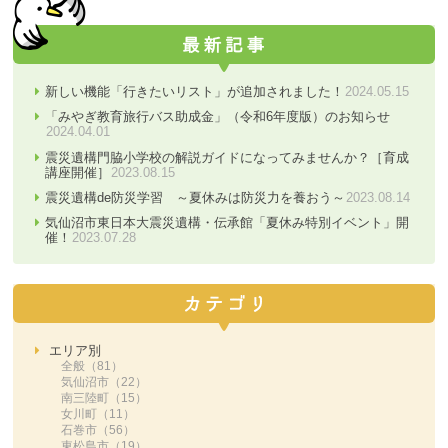
新しい機能「行きたいリスト」が追加されました！
2024.05.15
「みやぎ教育旅行バス助成金」（令和6年度版）のお知らせ
2024.04.01
震災遺構門脇小学校の解説ガイドになってみませんか？［育成
講座開催］
2023.08.15
震災遺構de防災学習 ～夏休みは防災力を養おう～
2023.08.14
気仙沼市東日本大震災遺構・伝承館「夏休み特別イベント」開
催！
2023.07.28
エリア別
全般（81）
気仙沼市（22）
南三陸町（15）
女川町（11）
石巻市（56）
東松島市（19）