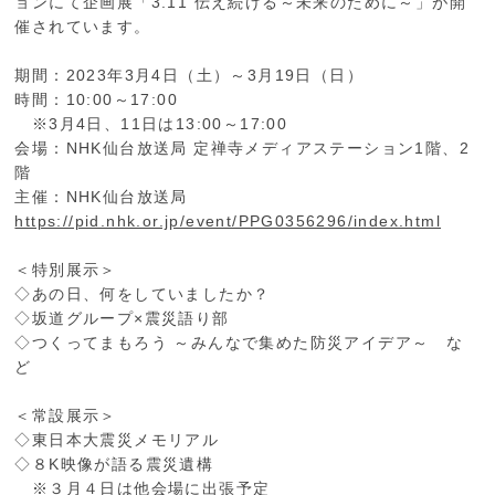
ョンにて企画展「3.11 伝え続ける～未来のために～」が開
催されています。
期間：2023年3月4日（土）～3月19日（日）
時間：10:00～17:00
※3月4日、11日は13:00～17:00
会場：NHK仙台放送局 定禅寺メディアステーション1階、2
階
主催：NHK仙台放送局
https://pid.nhk.or.jp/event/PPG0356296/index.html
＜特別展示＞
◇あの日、何をしていましたか？
◇坂道グループ×震災語り部
◇つくってまもろう ～みんなで集めた防災アイデア～ な
ど
＜常設展示＞
◇東日本大震災メモリアル
◇８K映像が語る震災遺構
※３月４日は他会場に出張予定