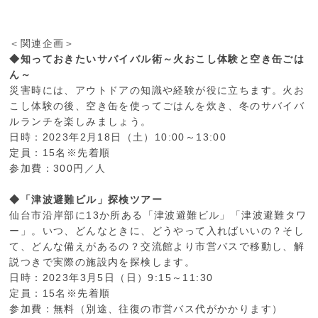
＜関連企画＞
◆知っておきたいサバイバル術～火おこし体験と空き缶ごは
ん～
災害時には、アウトドアの知識や経験が役に立ちます。火お
こし体験の後、空き缶を使ってごはんを炊き、冬のサバイバ
ルランチを楽しみましょう。
日時：2023年2月18日（土）10:00～13:00
定員：15名※先着順
参加費：300円／人
◆「津波避難ビル」探検ツアー
仙台市沿岸部に13か所ある「津波避難ビル」「津波避難タワ
ー」。いつ、どんなときに、どうやって入ればいいの？そし
て、どんな備えがあるの？交流館より市営バスで移動し、解
説つきで実際の施設内を探検します。
日時：2023年3月5日（日）9:15～11:30
定員：15名※先着順
参加費：無料（別途、往復の市営バス代がかかります）